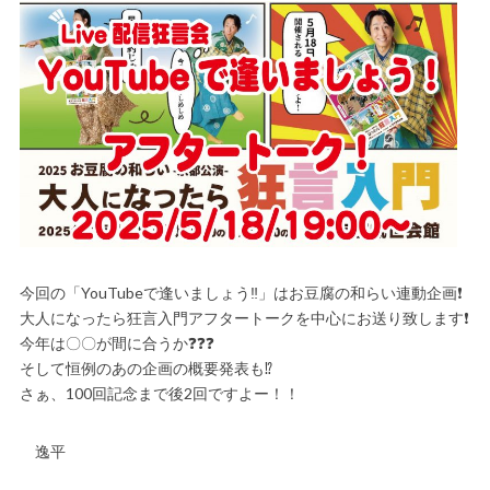
今回の「YouTubeで逢いましょう‼️」はお豆腐の和らい連動企画❗️
大人になったら狂言入門アフタートークを中心にお送り致します❗️
今年は〇〇が間に合うか❓❓❓
そして恒例のあの企画の概要発表も⁉️
さぁ、100回記念まで後2回ですよー！！
逸平