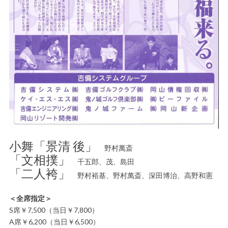
小舞「景清 後」
野村萬斎
「文相撲」
千五郎、茂、島田
「二人袴」
野村裕基、野村萬斎、深田博治、高野和憲
＜全席指定＞
S席￥7,500（当日￥7,800）
A席￥6,200（当日￥6,500）