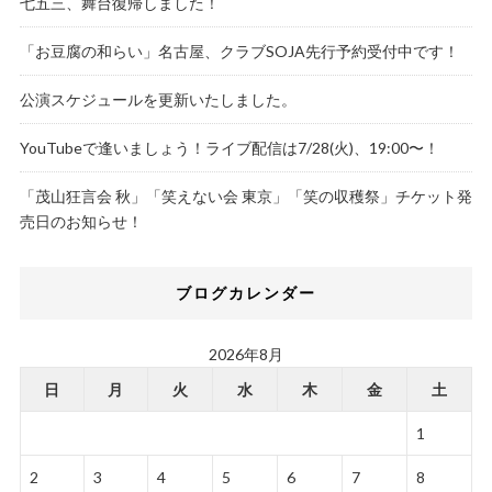
七五三、舞台復帰しました！
「お豆腐の和らい」名古屋、クラブSOJA先行予約受付中です！
公演スケジュールを更新いたしました。
YouTubeで逢いましょう！ライブ配信は7/28(火)、19:00〜！
「茂山狂言会 秋」「笑えない会 東京」「笑の収穫祭」チケット発
売日のお知らせ！
ブログカレンダー
2026年8月
日
月
火
水
木
金
土
1
2
3
4
5
6
7
8