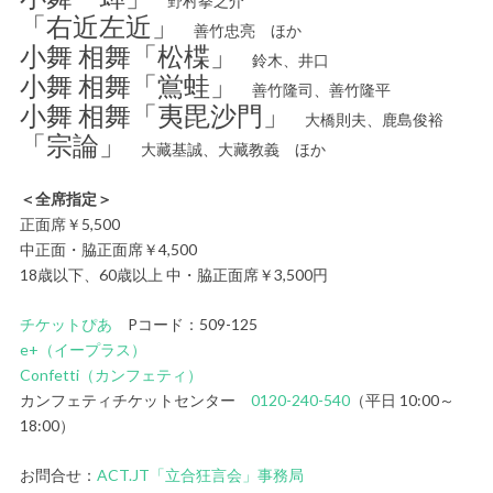
野村拳之介
「右近左近」
善竹忠亮 ほか
小舞 相舞「松楪」
鈴木、井口
小舞 相舞「鴬蛙」
善竹隆司、善竹隆平
小舞 相舞「夷毘沙門」
大橋則夫、鹿島俊裕
「宗論」
大藏基誠、大藏教義 ほか
＜全席指定＞
正面席￥5,500
中正面・脇正面席￥4,500
18歳以下、60歳以上 中・脇正面席￥3,500円
チケットぴあ
Pコード：509-125
e+（イープラス）
Confetti（カンフェティ）
カンフェティチケットセンター
0120-240-540
（平日 10:00～
18:00）
お問合せ：
ACT.JT「立合狂言会」事務局