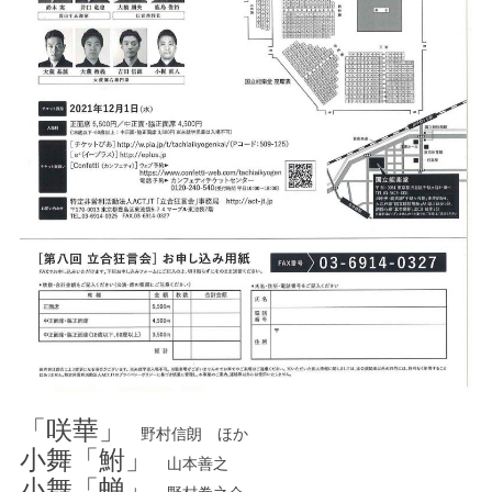
「咲華」
野村信朗 ほか
小舞「鮒」
山本善之
小舞「蝉」