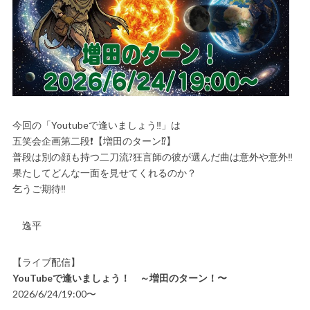
今回の「Youtubeで逢いましょう‼️」は
五笑会企画第二段❗️【増田のターン⁉️】
普段は別の顔も持つ二刀流?狂言師の彼が選んだ曲は意外や意外‼️
果たしてどんな一面を見せてくれるのか？
乞うご期待‼️
逸平
【ライブ配信】
YouTubeで逢いましょう！ ～増田のターン！〜
2026/6/24/19:00〜