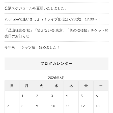
公演スケジュールを更新いたしました。
YouTubeで逢いましょう！ライブ配信は7/28(火)、19:00〜！
「茂山狂言会 秋」「笑えない会 東京」「笑の収穫祭」チケット発
売日のお知らせ！
今年も！Tシャツ屋、始めました！
ブログカレンダー
2026年6月
日
月
火
水
木
金
土
1
2
3
4
5
6
7
8
9
10
11
12
13