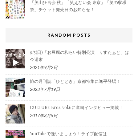
「茂山狂言会 秋」「笑えない会 東京」「笑の収穫
祭」チケット発売日のお知らせ！
RANDOM POSTS
9/5(日)「お豆腐の和らい特別公演 りすたぁと」は
今週末！
2021年9月2日
旅の月刊誌「ひととき」京都特集に逸平登場！
2023年7月19日
CULTURE Bros. vol.6に童司インタビュー掲載！
2017年3月5日
YouTubeで逢いましょう！ライブ配信は