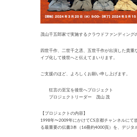
茂山千五郎家で実施するクラウドファンディングの
四世千作、二世千之丞、五世千作が出演した貴重
イブ化して後世へと伝えてまいります。
ご支援のほど、よろしくお願い申し上げます。
狂言の至宝を後世へプロジェクト
プロジェクトリーダー 茂山 茂
【プロジェクトの内容】
1998年〜2009年にかけてCS京都チャンネル
る最重要の伝書3本（16冊約4000頁）を、デジ