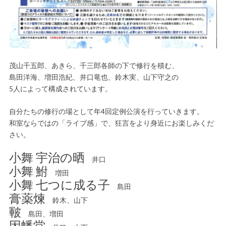
茂山千五郎、あきら、千三郎各師の下で修行を積む、
島田洋海、増田浩紀、井口竜也、鈴木実、山下守之の
5人によって構成されています。
自分たちの修行の場として年4回定例公演を行っていきます。
和室ならではの「ライブ感」で、狂言をより身近にお楽しみくだ
さい。
小舞 宇治の晒
井口
小舞 鮒
増田
小舞 七つに成る子
島田
膏薬煉
鈴木、山下
皸
島田、増田
因幡堂