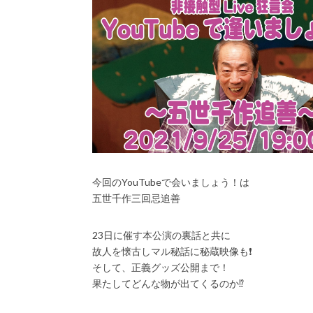
今回のYouTubeで会いましょう！は
五世千作三回忌追善
23日に催す本公演の裏話と共に
故人を懐古しマル秘話に秘蔵映像も❗️
そして、正義グッズ公開まで！
果たしてどんな物が出てくるのか⁉️