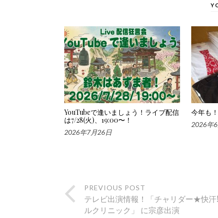
Y
YouTubeで逢いましょう！ライブ配信
今年も！
は7/28(火)、19:00〜！
2026年
2026年7月26日
PREVIOUS POST
テレビ出演情報！「チャリダー★快汗
ルクリニック」 に宗彦出演