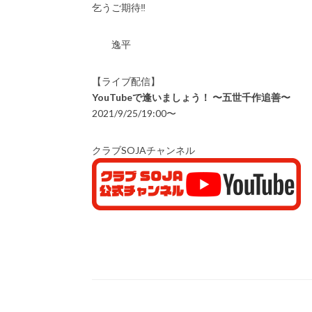
乞うご期待‼️
逸平
【ライブ配信】
YouTubeで逢いましょう！ 〜五世千作追善〜
2021/9/25/19:00〜
クラブSOJAチャンネル