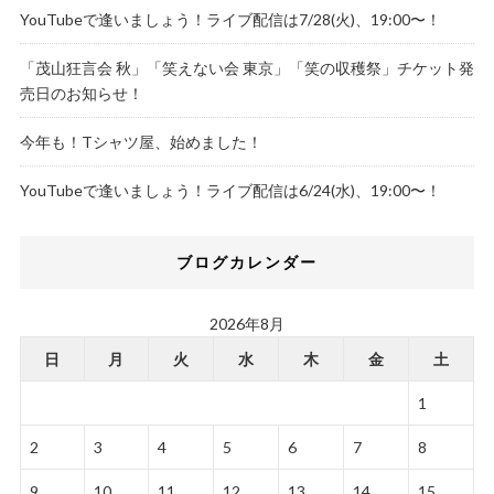
YouTubeで逢いましょう！ライブ配信は7/28(火)、19:00〜！
「茂山狂言会 秋」「笑えない会 東京」「笑の収穫祭」チケット発
売日のお知らせ！
今年も！Tシャツ屋、始めました！
YouTubeで逢いましょう！ライブ配信は6/24(水)、19:00〜！
ブログカレンダー
2026年8月
日
月
火
水
木
金
土
1
2
3
4
5
6
7
8
9
10
11
12
13
14
15