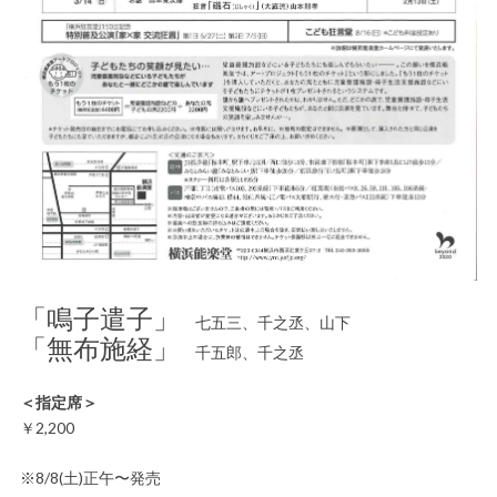
「鳴子遣子」
七五三、千之丞、山下
「無布施経」
千五郎、千之丞
＜指定席＞
￥2,200
※8/8(土)正午〜発売