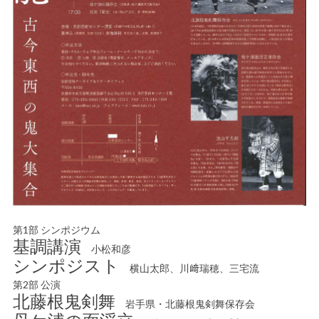
第1部 シンポジウム
基調講演
小松和彦
シンポジスト
横山太郎、川﨑瑞穂、三宅流
第2部 公演
北藤根鬼剣舞
岩手県・北藤根鬼剣舞保存会