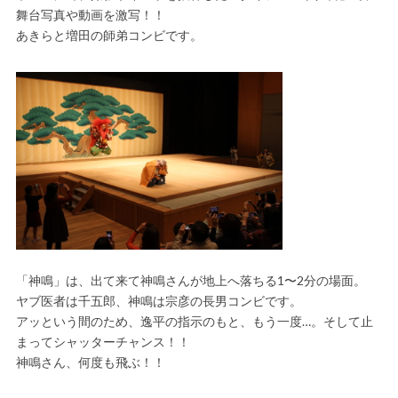
舞台写真や動画を激写！！
あきらと増田の師弟コンビです。
「神鳴」は、出て来て神鳴さんが地上へ落ちる1〜2分の場面。
ヤブ医者は千五郎、神鳴は宗彦の長男コンビです。
アッという間のため、逸平の指示のもと、もう一度…。そして止
まってシャッターチャンス！！
神鳴さん、何度も飛ぶ！！