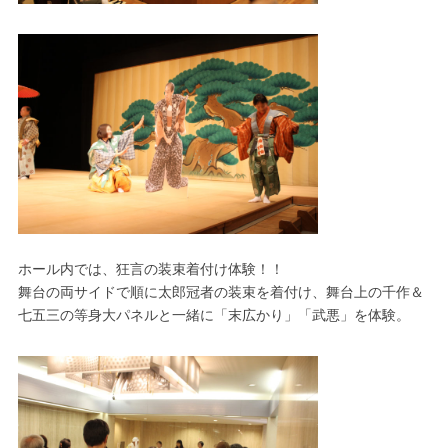
ホール内では、狂言の装束着付け体験！！
舞台の両サイドで順に太郎冠者の装束を着付け、舞台上の千作＆
七五三の等身大パネルと一緒に「末広かり」「武悪」を体験。