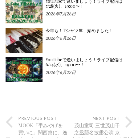
YouTubeで逢いましょう！ライブ配信は
7/28(火)、19:00〜！
2026年7月26日
今年も！Tシャツ屋、始めました！
2026年6月26日
YouTubeで逢いましょう！ライブ配信は
6/24(水)、19:00〜！
2026年6月22日
PREVIOUS POST
NEXT POST
MOOK「手みやげを
茂山童司 三世茂山千
買いに」関西篇に、逸
之丞襲名披露公演 京