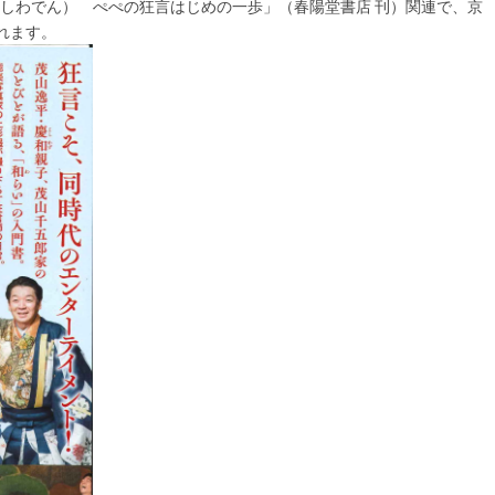
しわでん） ぺぺの狂言はじめの一歩」（春陽堂書店 刊）関連で、京
れます。