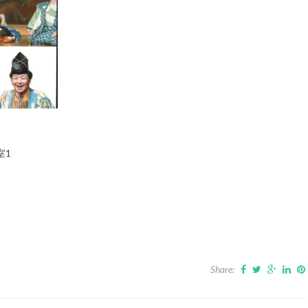
室1
Share: