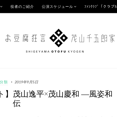
役者のご紹介
公演スケジュール
ﾌｧﾝｸﾗﾌﾞ「クラブ
分類
2019年9月5日
ト】茂山逸平×茂山慶和 ―風姿和
伝