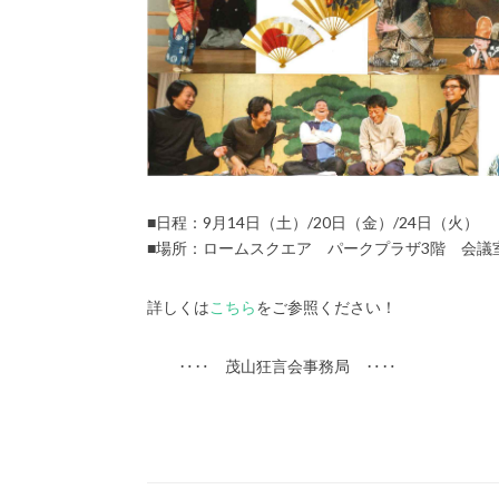
■日程：9月14日（土）/20日（金）/24日（火）
■場所：ロームスクエア パークプラザ3階 会議
詳しくは
こちら
をご参照ください！
‥‥ 茂山狂言会事務局 ‥‥