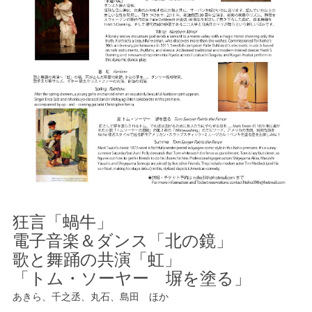
狂言「蝸牛」
電子音楽＆ダンス「北の鏡」
歌と舞踊の共演「虹」
「トム・ソーヤー 塀を塗る」
あきら、千之丞、丸石、島田 ほか