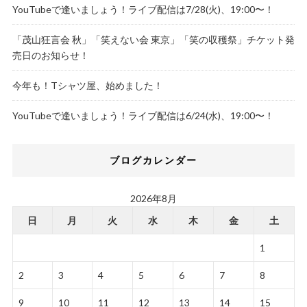
YouTubeで逢いましょう！ライブ配信は7/28(火)、19:00〜！
「茂山狂言会 秋」「笑えない会 東京」「笑の収穫祭」チケット発
売日のお知らせ！
今年も！Tシャツ屋、始めました！
YouTubeで逢いましょう！ライブ配信は6/24(水)、19:00〜！
ブログカレンダー
2026年8月
日
月
火
水
木
金
土
1
2
3
4
5
6
7
8
9
10
11
12
13
14
15