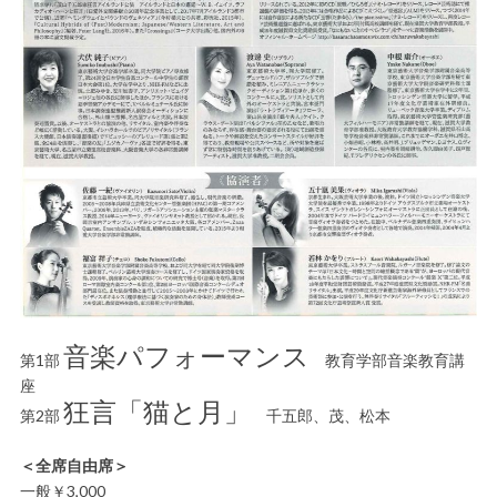
音楽パフォーマンス
第1部
教育学部音楽教育講
座
狂言「猫と月」
第2部
千五郎、茂、松本
＜全席自由席＞
一般￥3,000