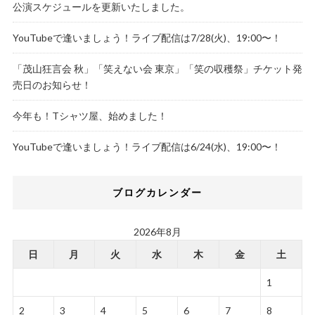
公演スケジュールを更新いたしました。
YouTubeで逢いましょう！ライブ配信は7/28(火)、19:00〜！
「茂山狂言会 秋」「笑えない会 東京」「笑の収穫祭」チケット発
売日のお知らせ！
今年も！Tシャツ屋、始めました！
YouTubeで逢いましょう！ライブ配信は6/24(水)、19:00〜！
ブログカレンダー
2026年8月
日
月
火
水
木
金
土
1
2
3
4
5
6
7
8