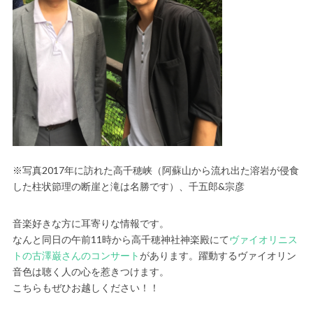
※写真2017年に訪れた高千穂峡（阿蘇山から流れ出た溶岩が侵食
した柱状節理の断崖と滝は名勝です）、千五郎&宗彦
音楽好きな方に耳寄りな情報です。
なんと同日の午前11時から高千穂神社神楽殿にて
ヴァイオリニス
トの古澤巌さんのコンサート
があります。躍動するヴァイオリン
音色は聴く人の心を惹きつけます。
こちらもぜひお越しください！！