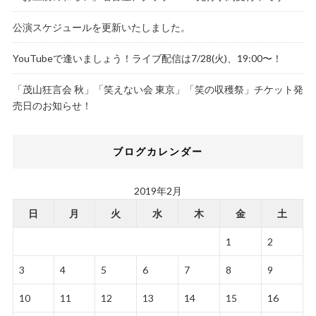
公演スケジュールを更新いたしました。
YouTubeで逢いましょう！ライブ配信は7/28(火)、19:00〜！
「茂山狂言会 秋」「笑えない会 東京」「笑の収穫祭」チケット発
売日のお知らせ！
ブログカレンダー
2019年2月
日
月
火
水
木
金
土
1
2
3
4
5
6
7
8
9
10
11
12
13
14
15
16