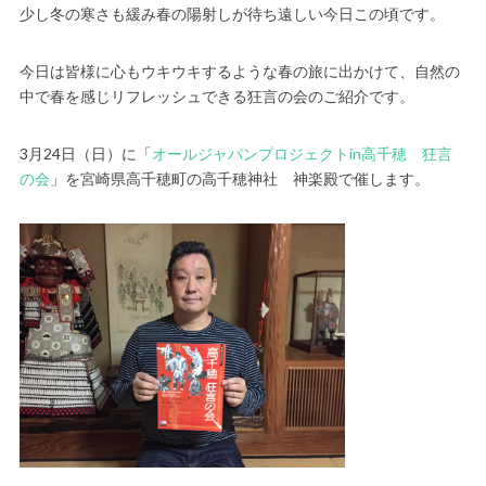
少し冬の寒さも緩み春の陽射しが待ち遠しい今日この頃です。
今日は皆様に心もウキウキするような春の旅に出かけて、自然の
中で春を感じリフレッシュできる狂言の会のご紹介です。
3月24日（日）に「
オールジャパンプロジェクトin高千穂 狂言
の会
」を宮崎県高千穂町の高千穂神社 神楽殿で催します。