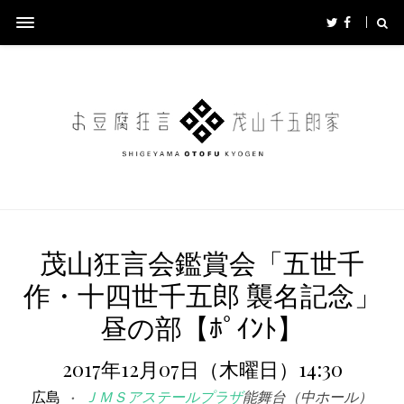
茂山狂言会鑑賞会「五世千
作・十四世千五郎 襲名記念」
昼の部【ﾎﾟｲﾝﾄ】
2017年12月07日（木曜日）14:30
広島
ＪＭＳアステールプラザ
能舞台（中ホール）