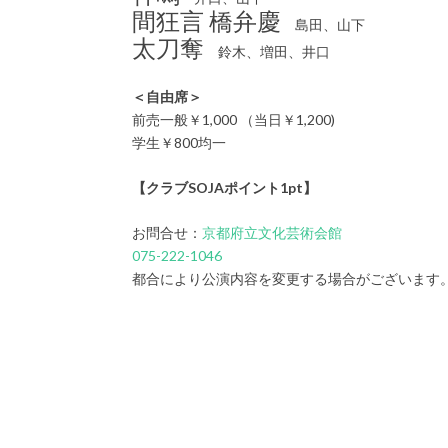
間狂言 橋弁慶
島田、山下
太刀奪
鈴木、増田、井口
＜自由席＞
前売一般￥1,000 （当日￥1,200)
学生￥800均一
【クラブSOJAポイント1pt】
お問合せ：
京都府立文化芸術会館
075-222-1046
都合により公演内容を変更する場合がございます