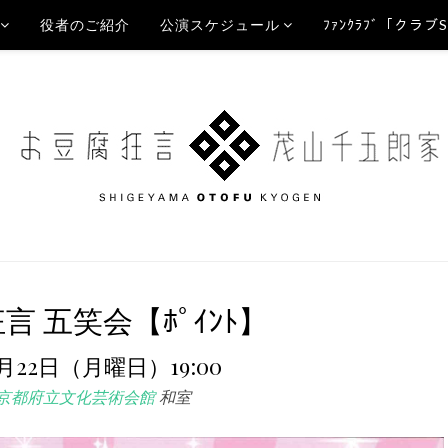
役者のご紹介
公演スケジュール
ﾌｧﾝｸﾗﾌﾞ「クラブ
言 五笑会【ﾎﾟｲﾝﾄ】
5月22日（月曜日）19:00
京都府立文化芸術会館
和室