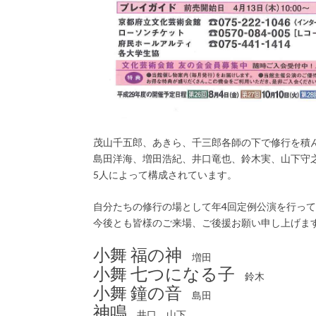
茂山千五郎、あきら、千三郎各師の下で修行を積
島田洋海、増田浩紀、井口竜也、鈴木実、山下守
5人によって構成されています。
自分たちの修行の場として年4回定例公演を行っ
今後とも皆様のご来場、ご後援お願い申し上げま
小舞 福の神
増田
小舞 七つになる子
鈴木
小舞 鐘の音
島田
神鳴
井口、山下