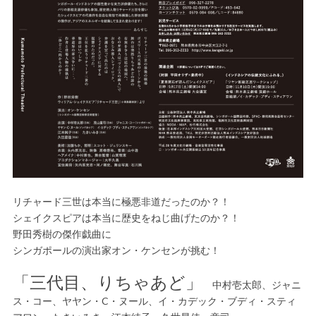
リチャード三世は本当に極悪非道だったのか？！
シェイクスピアは本当に歴史をねじ曲げたのか？！
野田秀樹の傑作戯曲に
シンガポールの演出家オン・ケンセンが挑む！
「三代目、りちゃあど」
中村壱太郎、ジャニ
ス・コー、ヤヤン・C・ヌール、イ・カデック・ブディ・スティ