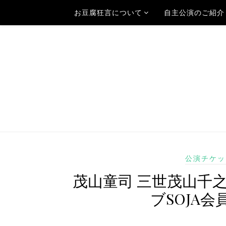
お豆腐狂言について
自主公演のご紹介
公演チケッ
茂山童司 三世茂山千
ブSOJA