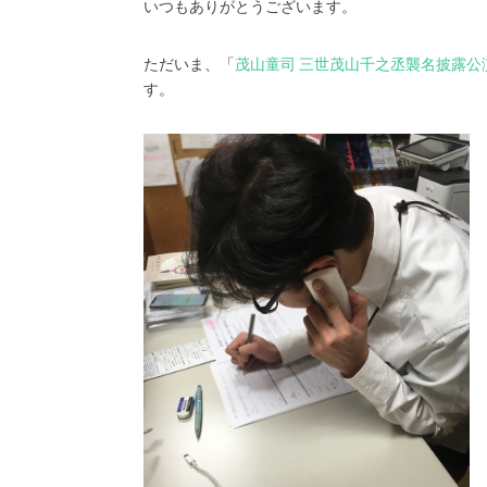
いつもありがとうございます。
ただいま、「
茂山童司 三世茂山千之丞襲名披露公
す。