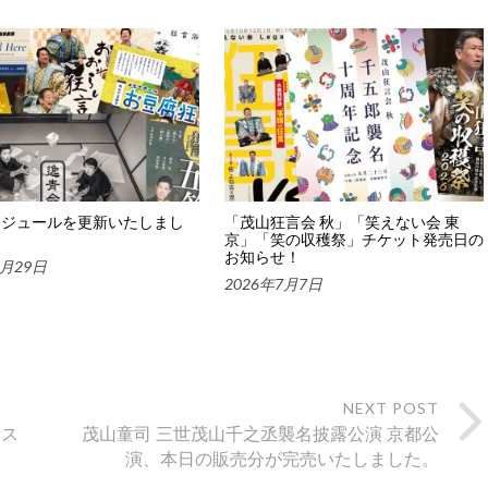
ケジュールを更新いたしまし
「茂山狂言会 秋」「笑えない会 東
京」「笑の収穫祭」チケット発売日の
お知らせ！
7月29日
2026年7月7日
NEXT POST
ンス
茂山童司 三世茂山千之丞襲名披露公演 京都公
演、本日の販売分が完売いたしました。