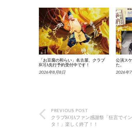
「お豆腐の和らい」名古屋、クラブ
公演ス
SOJA先行予約受付中です！
た。
2026年8月8日
2026年
PREVIOUS POST
クラブSOJAファン感謝祭「狂言でイ
タ！」楽しく終了！！