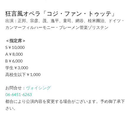
狂言風オペラ「コジ・ファン・トゥッテ」
出演：正邦、宗彦、茂、逸平、童司、網谷、桂米團治、ドイツ・
カンマーフィルハーモニー・ブレーメン管楽ゾリステン
＜指定席＞
S￥10,000
A￥8,000
B￥6,000
学生￥3,000
高校生以下￥1,000
お問合せ：
ヴォイシング
06-6451-6263
都合により公演内容を変更する場合がございます。予め御了承下
さい。