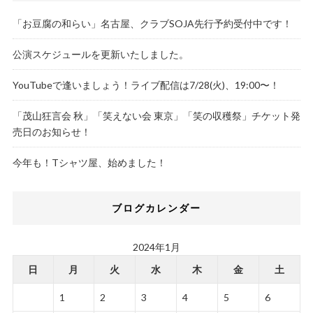
「お豆腐の和らい」名古屋、クラブSOJA先行予約受付中です！
公演スケジュールを更新いたしました。
YouTubeで逢いましょう！ライブ配信は7/28(火)、19:00〜！
「茂山狂言会 秋」「笑えない会 東京」「笑の収穫祭」チケット発
売日のお知らせ！
今年も！Tシャツ屋、始めました！
ブログカレンダー
2024年1月
日
月
火
水
木
金
土
1
2
3
4
5
6