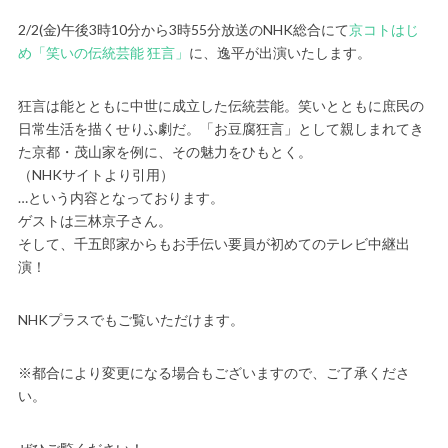
2/2(金)午後3時10分から3時55分放送のNHK総合にて
京コトはじ
め「笑いの伝統芸能 狂言」
に、逸平が出演いたします。
狂言は能とともに中世に成立した伝統芸能。笑いとともに庶民の
日常生活を描くせりふ劇だ。「お豆腐狂言」として親しまれてき
た京都・茂山家を例に、その魅力をひもとく。
（NHKサイトより引用）
…という内容となっております。
ゲストは三林京子さん。
そして、千五郎家からもお手伝い要員が初めてのテレビ中継出
演！
NHKプラスでもご覧いただけます。
※都合により変更になる場合もございますので、ご了承くださ
い。