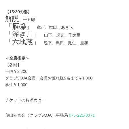
【15:30の部】
解説
千五郎
「雁礫」
竜正、増田、あきら
「濯ぎ川」
山下、虎真、千之丞
「六地蔵」
逸平、島田、鳳仁、慶和
＜全席指定＞
【各回】
一般￥2,300
クラブSOJA会員・会員お連れ様5名まで￥1,800
学生￥1,000
チケットのお求めは…
茂山狂言会（クラブSOJA）事務局
075-221-8371