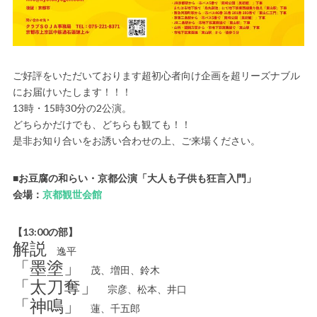
ご好評をいただいております超初心者向け企画を超リーズナブル
にお届けいたします！！！
13時・15時30分の2公演。
どちらかだけでも、どちらも観ても！！
是非お知り合いをお誘い合わせの上、ご来場ください。
■お豆腐の和らい・京都公演「大人も子供も狂言入門」
会場：
京都観世会館
【13:00の部】
解説
逸平
「墨塗」
茂、増田、鈴木
「太刀奪」
宗彦、松本、井口
「神鳴」
蓮、千五郎