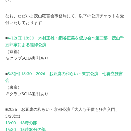
い。
なお、ただいま茂山狂言会事務局にて、以下の公演チケットを受
付いたしております。
■
4/12(日) 18:30
木村正雄・網谷正美を偲ぶ会〜第二部 茂山千
五郎家による追悼公演
（京都）
※クラブSOJA割引あり
■
5/3(日) 13:30
2026 お豆腐の和らい・東京公演 七番立狂言
会
（東京）
※クラブSOJA割引あり
■2026 お豆腐の和らい・京都公演「大人も子供も狂言入門」
5/23(土)
13:00
13時の部
15:30
15時30分の部