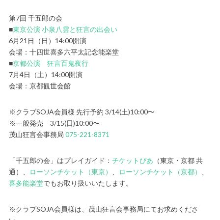
第7回 千五郎の会
■
東京公演 小泉八雲と狂言の出会い
6月21日（日）14:00開演
会場：十四世喜多六平太記念能楽堂
■
京都公演 狂言百鬼夜行
7月4日（土）14:00開演
会場：京都観世会館
※クラブSOJA会員様 先行予約 3/14(土)10:00〜
※一般発売 3/15(日)10:00〜
茂山狂言会事務局
075-221-8371
「千五郎の会」はプレイガイド：
チケットぴあ
（東京・京都 共
通）、
ローソンチケット（東京）
、
ローソンチケット（京都）
、
喜多能楽堂
でもお取り扱いいたします。
※クラブSOJA会員様は、茂山狂言会事務局にてお求めくださ