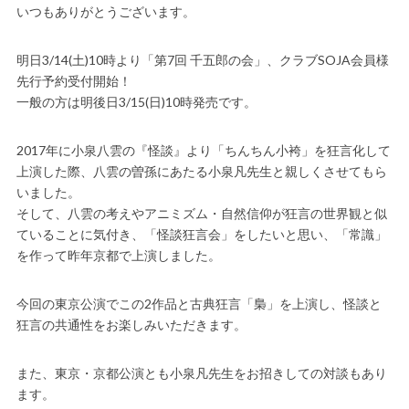
いつもありがとうございます。
明日3/14(土)10時より「第7回 千五郎の会」、クラブSOJA会員様
先行予約受付開始！
一般の方は明後日3/15(日)10時発売です。
2017年に小泉八雲の『怪談』より「ちんちん小袴」を狂言化して
上演した際、八雲の曽孫にあたる小泉凡先生と親しくさせてもら
いました。
そして、八雲の考えやアニミズム・自然信仰が狂言の世界観と似
ていることに気付き、「怪談狂言会」をしたいと思い、「常識」
を作って昨年京都で上演しました。
今回の東京公演でこの2作品と古典狂言「梟」を上演し、怪談と
狂言の共通性をお楽しみいただきます。
また、東京・京都公演とも小泉凡先生をお招きしての対談もあり
ます。