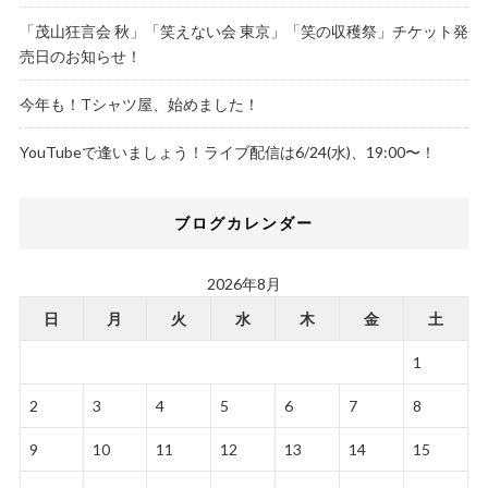
「茂山狂言会 秋」「笑えない会 東京」「笑の収穫祭」チケット発
売日のお知らせ！
今年も！Tシャツ屋、始めました！
YouTubeで逢いましょう！ライブ配信は6/24(水)、19:00〜！
ブログカレンダー
2026年8月
日
月
火
水
木
金
土
1
2
3
4
5
6
7
8
9
10
11
12
13
14
15