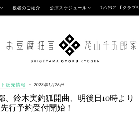
役者のご紹介
公演スケジュール
ﾌｧﾝｸﾗﾌﾞ「クラブ
ット販売情報
2023年1月26日
都、鈴木実釣狐開曲、明後日10時より
会員先行予約受付開始！