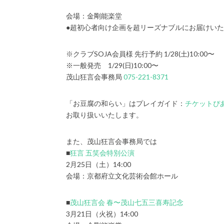
会場：金剛能楽堂
●超初心者向け企画を超リーズナブルにお届けい
※クラブSOJA会員様 先行予約 1/28(土)10:00〜
※一般発売 1/29(日)10:00〜
茂山狂言会事務局
075-221-8371
「お豆腐の和らい」はプレイガイド：
チケットぴ
お取り扱いいたします。
また、茂山狂言会事務局では
■
狂言 五笑会特別公演
2月25日（土）14:00
会場：京都府立文化芸術会館ホール
■
茂山狂言会 春〜茂山七五三喜寿記念
3月21日（火祝）14:00