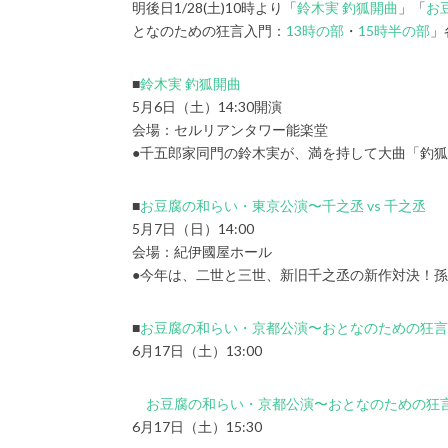
明後日1/28(土)10時より「
鈴木実 釣狐開曲
」「
お
となのための狂言入門：
13時の部
・
15時半の部
」
■
鈴木実 釣狐開曲
5月6日（土）14:30開演
会場：セルリアンタワー能楽堂
●千五郎家同門の鈴木実が、満を持して大曲「釣
■
お豆腐の和らい・東京公演〜千之丞 vs 千之丞
5月7日（日）14:00
会場：紀伊國屋ホール
●今年は、二世と三世、新旧千之丞の新作対決！
■
お豆腐の和らい・京都公演〜おとなのための狂言
6月17日（土）13:00
お豆腐の和らい・京都公演〜おとなのための狂言
6月17日（土）15:30