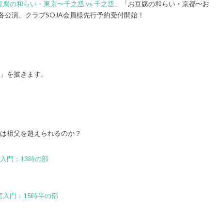
豆腐の和らい・東京〜千之丞 vs 千之丞
」「お豆腐の和らい・京都〜お
各公演、クラブSOJA会員様先行予約受付開始！
狐」を披きます。
孫は祖父を超えられるのか？
入門：13時の部
入門：15時半の部