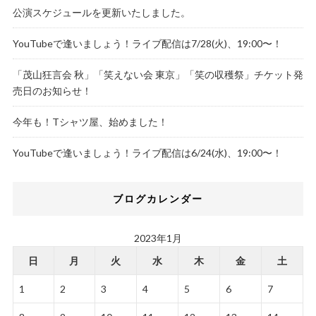
公演スケジュールを更新いたしました。
YouTubeで逢いましょう！ライブ配信は7/28(火)、19:00〜！
「茂山狂言会 秋」「笑えない会 東京」「笑の収穫祭」チケット発
売日のお知らせ！
今年も！Tシャツ屋、始めました！
YouTubeで逢いましょう！ライブ配信は6/24(水)、19:00〜！
ブログカレンダー
2023年1月
日
月
火
水
木
金
土
1
2
3
4
5
6
7