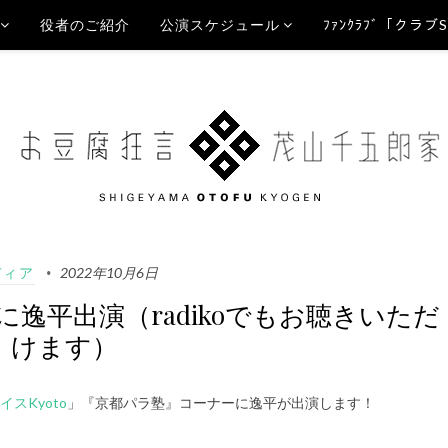
役者のご紹介
公演スケジュール
ﾌｧﾝｸﾗﾌﾞ「クラブ
ディア
2022年10月6日
オに逸平出演（radikoでもお聴きいただ
けます）
スKyoto
」『京都パラ塾』コーナーに逸平が出演します！