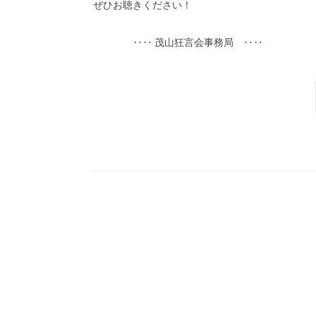
ぜひお聴きください！
‥‥ 茂山狂言会事務局 ‥‥