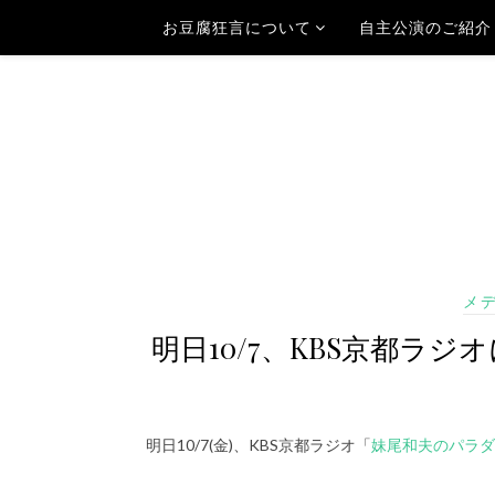
お豆腐狂言について
自主公演のご紹介
メ
明日10/7、KBS京都ラジ
明日10/7(金)、KBS京都ラジオ「
妹尾和夫のパラダイ