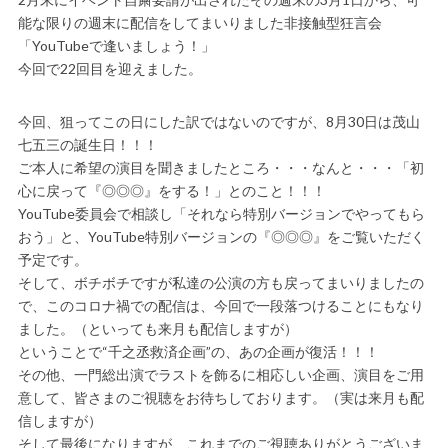
能な限りの週末に配信をしてまいりました非接触型狂言会
「YouTubeで逢いましょう！」
今回で22回目を迎えました。
今回、狙ってこの日にした訳ではないのですが、8月30日は茂山
七五三の誕生日！！！
ご本人に希望の演目を聞きましたところ・・・なんと・・・「初
心に戻って『◎◎◎』をする！」とのこと！！！
YouTube委員会で相談し「それなら特別バージョンでやってもら
おう」と、YouTube特別バージョンの『◎◎◎』をご覧いただく
予定です。
そして、ボチボチですが私達の公演の方も戻ってまいりましたの
で、このコロナ禍での配信は、今回で一段落つけることにもなり
ました。（といっても来月も配信しますが）
ということで“千之丞救済企画”の、あの企画が復活！！！
その他、一門総出演でラストを飾るに相応しい企画、演目をご用
意して、皆さまのご視聴をお待ちしております。（実は来月も配
信しますが）
そして最後になりますが、これまでのご視聴ありがとうございま