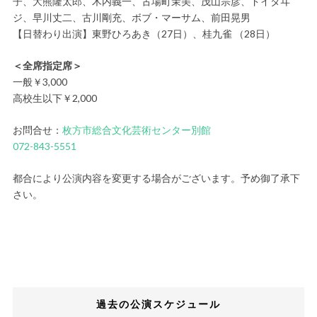
子、大熊隆太郎、木内義一、古場町茉美、茂山宗彦、ドイタヰ
ジ、早川丈二、古川剛充、ボブ・マーサム、前田晃男
【日替わり出演】東野ひろあき（27日）、桂九雀 （28日）
＜全席指定席＞
一般￥3,000
高校生以下￥2,000
お問合せ：
枚方市総合文化芸術センター別館
072-843-5551
都合により公演内容を変更する場合がございます。予め御了承下
さい。
過去の公演スケジュール