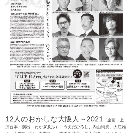
12人のおかしな大阪人～2021
（企画・上
演台本・演出 わかぎゑふ） うえだひろし、内山絢貴、大江雅