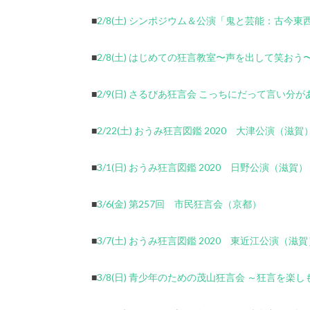
■
2/8(土) シンポジウム＆公演「鬼と芸能：古今
■
2/8(土) はじめての狂言教室〜声を出して笑お
■
2/9(日) さるびあ狂言会 こっちにだって言い分
■
2/22(土) おうみ狂言図鑑 2020 大津公演（滋賀
■
3/1(日) おうみ狂言図鑑 2020 日野公演（滋賀）
■
3/6(金) 第257回 市民狂言会（京都）
■
3/7(土) おうみ狂言図鑑 2020 東近江公演（滋賀
■
3/8(日) 青少年のための茂山狂言会 ～狂言を楽