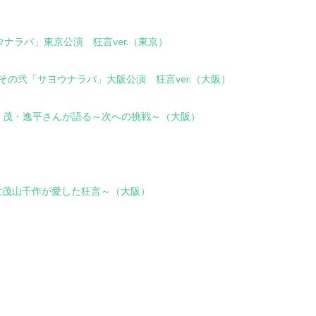
）
「サヨウナラバ」東京公演 狂言ver.（東京）
) わ芝居～その弐「サヨウナラバ」大阪公演 狂言ver.（大阪）
ベント 茂・逸平さんが語る～次への挑戦～（大阪）
～五世茂山千作が愛した狂言～（大阪）
。