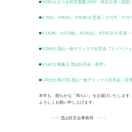
■
3/28(土) おうみ狂言図鑑 2020 長浜公演（滋賀
■
4/7(火)、4/8(水)、4/9(木) わ芝居～その弐
■
4/16(木)、4/17(金)、4/18(土)、4/19(日
■
4/28(火) 茂山一族デラックス狂言会 プレイ
■
5/16(土) 風薫る 茂山狂言会（長野）
■
5/30(土) 第27回 茂山一族デラックス狂言会
本年も、朗らかな「和らい」をお届けいたします
よろしくお願い申し上げます。
‥‥ 茂山狂言会事務局 ‥‥