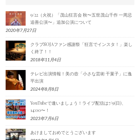
9/22（火祝）「茂山狂言会 秋〜五世茂山千作 一周忌
追善公演〜」追加公演について
2020年7月27日
クラブSOJAファン感謝祭「狂言でインスタ！」楽し
く終了！！
2018年11月4日
テレビ出演情報！美の壺「小さな芸術 干菓子」に逸
平出演
2024年8月8日
YouTubeで逢いましょう！ライブ配信は7/9(日)、
14:00〜！
2023年7月6日
あけましておめでとうございます