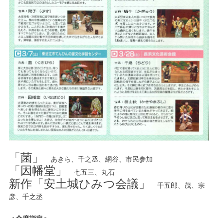
「菌」
あきら、千之丞、網谷、市民参加
「因幡堂」
七五三、丸石
新作「安土城ひみつ会議」
千五郎、茂、宗
彦、千之丞