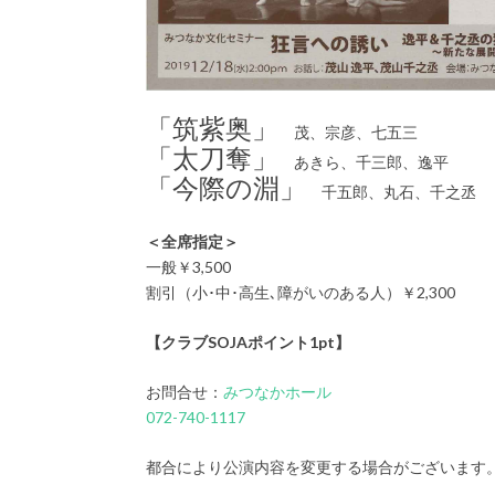
「筑紫奥」
茂、宗彦、七五三
「太刀奪」
あきら、千三郎、逸平
「今際の淵」
千五郎、丸石、千之丞
＜全席指定＞
一般￥3,500
割引（小･中･高生､障がいのある人）￥2,300
【クラブSOJAポイント1pt】
お問合せ：
みつなかホール
072-740-1117
都合により公演内容を変更する場合がございます