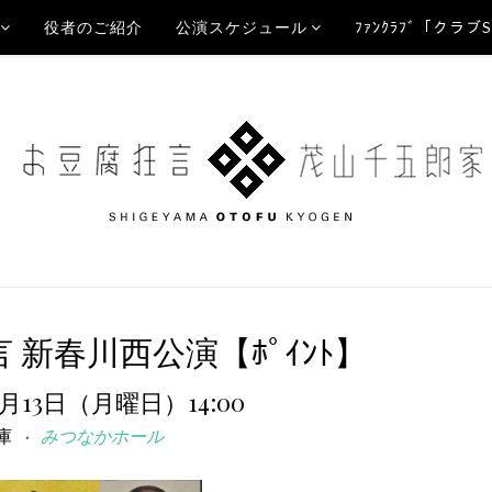
役者のご紹介
公演スケジュール
ﾌｧﾝｸﾗﾌﾞ「クラブ
 新春川西公演【ﾎﾟｲﾝﾄ】
1月13日（月曜日）14:00
庫
みつなかホール