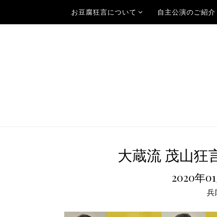
お豆腐狂言について
自主公演のご紹介
大蔵流 茂山狂言
2020年0
兵