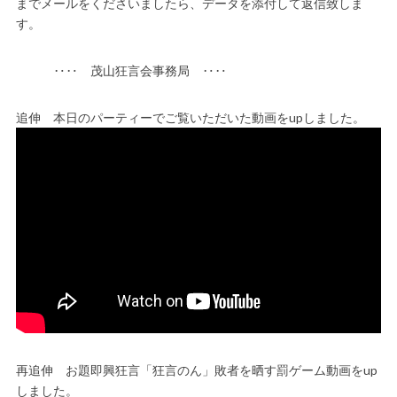
までメールをくださいましたら、データを添付して返信致しま
す。
‥‥ 茂山狂言会事務局 ‥‥
追伸 本日のパーティーでご覧いただいた動画をupしました。
再追伸 お題即興狂言「狂言のん」敗者を晒す罰ゲーム動画をup
しました。