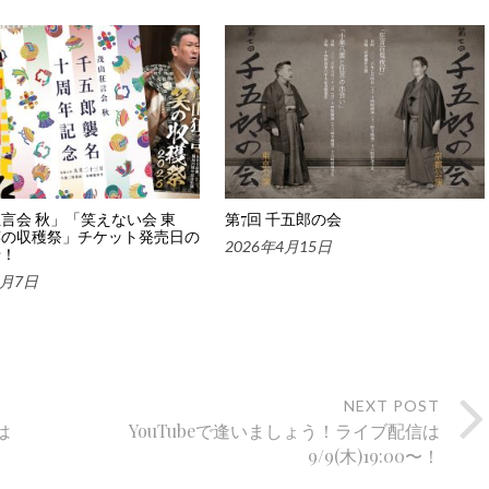
言会 秋」「笑えない会 東
第7回 千五郎の会
笑の収穫祭」チケット発売日の
2026年4月15日
せ！
7月7日
NEXT POST
は
YouTubeで逢いましょう！ライブ配信は
9/9(木)19:00〜！