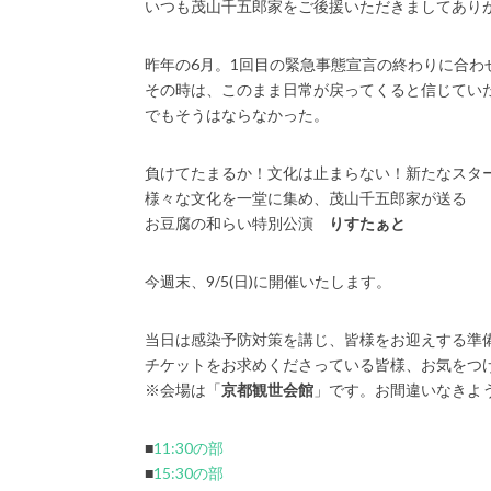
いつも茂山千五郎家をご後援いただきましてあり
昨年の6月。1回目の緊急事態宣言の終わりに合わせて
その時は、このまま日常が戻ってくると信じてい
でもそうはならなかった。
負けてたまるか！文化は止まらない！新たなスタ
様々な文化を一堂に集め、茂山千五郎家が送る
お豆腐の和らい特別公演
りすたぁと
今週末、9/5(日)に開催いたします。
当日は感染予防対策を講じ、皆様をお迎えする準
チケットをお求めくださっている皆様、お気をつ
※会場は「
京都観世会館
」です。お間違いなきよ
■
11:30の部
■
15:30の部