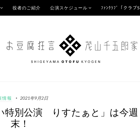
役者のご紹介
公演スケジュール
ﾌｧﾝｸﾗﾌﾞ「クラブ
演情報
2021年9月2日
和らい特別公演 りすたぁと」は今週
末！