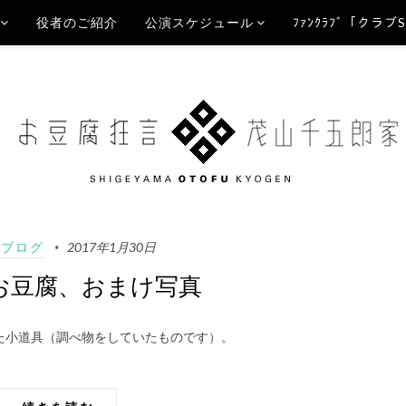
役者のご紹介
公演スケジュール
ﾌｧﾝｸﾗﾌﾞ「クラブ
Aブログ
2017年1月30日
お豆腐、おまけ写真
た小道具（調べ物をしていたものです）。