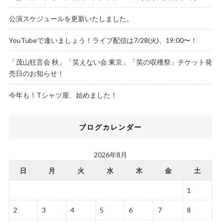
公演スケジュールを更新いたしました。
YouTubeで逢いましょう！ライブ配信は7/28(火)、19:00〜！
「茂山狂言会 秋」「笑えない会 東京」「笑の収穫祭」チケット発
売日のお知らせ！
今年も！Tシャツ屋、始めました！
ブログカレンダー
2026年8月
日
月
火
水
木
金
土
1
2
3
4
5
6
7
8