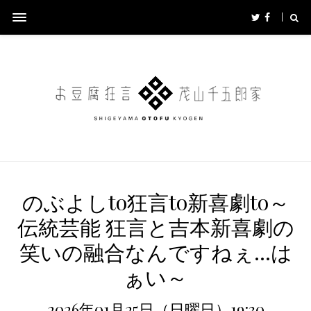
のぶよしto狂言to新喜劇to～
伝統芸能 狂言と吉本新喜劇の
笑いの融合なんですねぇ…は
ぁい～
2026年01月25日（日曜日）19:30