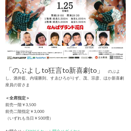
「のぶよしto狂言to新喜劇to」
のぶよ
し、酒井藍、内場勝則、すゑひろがりず、茂、宗彦、ほか新喜劇
座員の皆さま
＜全席指定＞
前売一階￥3,500
前売二階指定￥3,000
（いずれも当日￥500増）