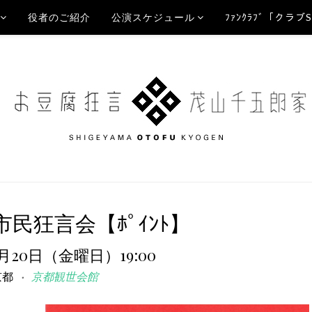
役者のご紹介
公演スケジュール
ﾌｧﾝｸﾗﾌﾞ「クラブ
市民狂言会【ﾎﾟｲﾝﾄ】
6月20日（金曜日）19:00
京都
京都観世会館