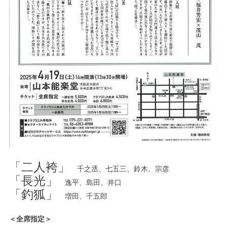
「二人袴」
千之丞、七五三、鈴木、宗彦
「長光」
逸平、島田、井口
「釣狐」
増田、千五郎
＜全席指定＞