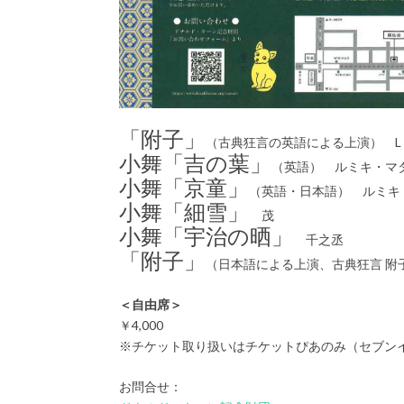
「附子」
（古典狂言の英語による上演） 
小舞「吉の葉」
（英語） ルミキ・マ
小舞「京童」
（英語・日本語） ルミキ
小舞「細雪」
茂
小舞「宇治の晒」
千之丞
「附子」
（日本語による上演、古典狂言 附
＜自由席＞
￥4,000
※チケット取り扱いはチケットぴあのみ（セブン
お問合せ：