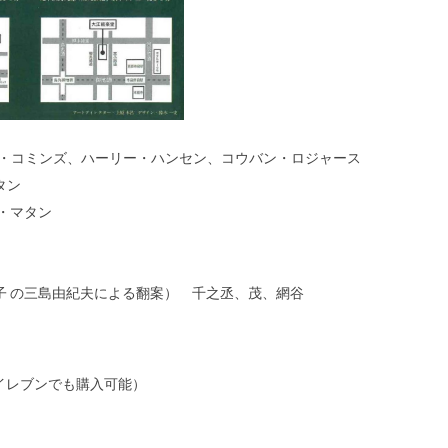
L・コミンズ、ハーリー・ハンセン、コウバン・ロジャース
タン
・マタン
子 の三島由紀夫による翻案） 千之丞、茂、網谷
イレブンでも購入可能）