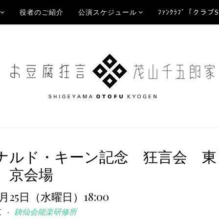
役者のご紹介
公演スケジュール
ﾌｧﾝｸﾗﾌﾞ「クラブ
ナルド・キーン記念 狂言会 東
京会場
9月25日（水曜日）18:00
京
銕仙会能楽研修所