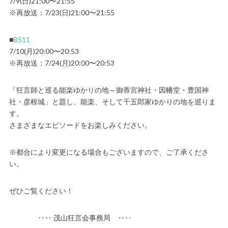
7/9(日)21:00〜21:55
※再放送：7/23(日)21:00〜21:55
■
BS11
7/10(月)20:00〜20:53
※再放送：7/24(月)20:00〜20:53
「狂言師と巡る能楽ゆかりの地～御香宮神社・因幡堂・豊国神
社・彦根城」と題し、能楽、そして千五郎家ゆかりの地を巡りま
す。
さまざまなエピソードをお楽しみください。
※都合により変更になる場合もございますので、ご了承くださ
い。
ぜひご覧ください！
‥‥ 茂山狂言会事務局 ‥‥