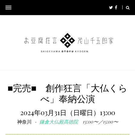
■完売■ 創作狂言「大仏くら
べ」奉納公演
2024年03月31日（日曜日）13:00
神奈川
鎌倉⼤仏殿⾼徳院
13:00〜／15:00〜