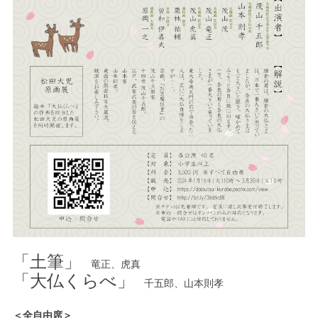
「土筆」
竜正、虎真
「大仏くらべ」
千五郎、山本則孝
＜全自由席＞