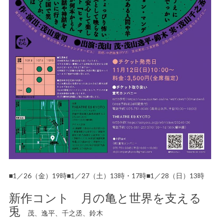
■1／26（金）19時■1／27（土）13時・17時■1／28（日）13時
新作コント 月の亀と世界を支える
兎
茂、逸平、千之丞、鈴木