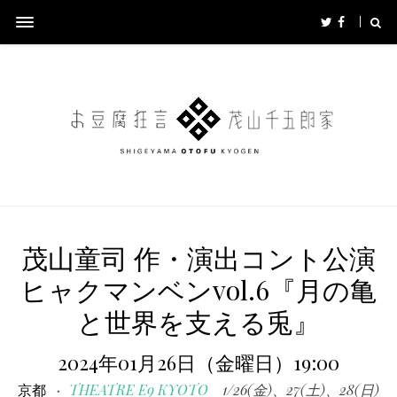
茂山童司 作・演出コント公演
ヒャクマンベンvol.6『月の亀
と世界を支える兎』
2024年01月26日（金曜日）19:00
京都
THEATRE E9 KYOTO
1/26(金)、27(土)、28(日)