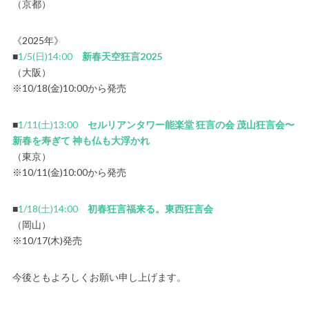
（京都）
《2025年》
■
1/5(日)14:00
新春天空狂言2025
（大阪）
※10/18(金)10:00から発売
■
1/11(土)13:00
セルリアンタワー能楽堂 狂言の会 茂山狂言会〜
新春を寿ぎて 神も仏も大浮かれ
（東京）
※10/11(金)10:00から発売
■
1/18(土)14:00
初春狂言福来る。東西狂言会
（岡山）
※10/17(木)発売
今後ともよろしくお願い申し上げます。