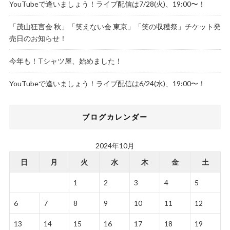
YouTubeで逢いましょう！ライブ配信は7/28(火)、19:00〜！
「茂山狂言会 秋」「笑えない会 東京」「笑の収穫祭」チケット発
売日のお知らせ！
今年も！Tシャツ屋、始めました！
YouTubeで逢いましょう！ライブ配信は6/24(水)、19:00〜！
ブログカレンダー
2024年10月
日
月
火
水
木
金
土
1
2
3
4
5
6
7
8
9
10
11
12
13
14
15
16
17
18
19