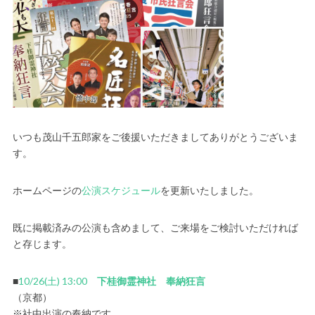
いつも茂山千五郎家をご後援いただきましてありがとうございま
す。
ホームページの
公演スケジュール
を更新いたしました。
既に掲載済みの公演も含めまして、ご来場をご検討いただければ
と存じます。
■
10/26(土) 13:00
下桂御霊神社 奉納狂言
（京都）
※社中出演の奉納です。