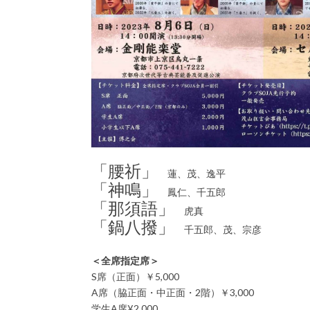
「腰祈」
蓮、茂、逸平
「神鳴」
鳳仁、千五郎
「那須語」
虎真
「鍋八撥」
千五郎、茂、宗彦
＜全席指定席＞
S席（正面）￥5,000
A席（脇正面・中正面・2階）￥3,000
学生A席¥2,000