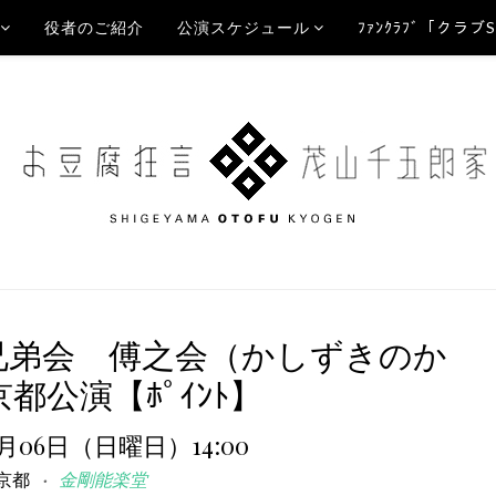
役者のご紹介
公演スケジュール
ﾌｧﾝｸﾗﾌﾞ「クラブ
 兄弟会 傅之会（かしずきのか
都公演【ﾎﾟｲﾝﾄ】
8月06日（日曜日）14:00
京都
金剛能楽堂