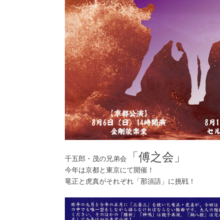
「傅之会」
千五郎・茂の兄弟会
今年は京都と東京にて開催！
竜正と虎真がそれぞれ「那須語」に挑戦！