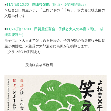
■
11/3(日) 10:30
岡山後楽能
（岡山・後楽園能舞台）
※狂言は田賀屋シテ、千五郎アドの「千鳥」。前売券は後楽園の
入場券付です。
■
11/24(日) 14:00
田賀屋狂言会 子供と大人の本音
（岡山・後
楽園能舞台）
※子供から大人まで楽しめる狂言会。子方が勤める居杭役を田賀
屋が初挑戦、素袍落の太郎冠者に島田が初挑戦します。
（クラブSOJA割引あり）
‥‥ 茂山狂言会事務局 ‥‥