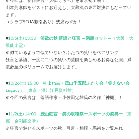
※今回は、新作狂言「大仏くらべ」を東京初上演！
山本則孝師をゲストにお迎えし、大蔵流の東西対決にもなってい
ます。
（クラブSOJA割引あり）残席わずか！
■
10/5(土) 13:30
笑欲の秋 落語と狂言 ～満腹セット～
（大阪・大
槻能楽堂）
※似ているようで似ていない？ふたつの笑いをペアリング
狂言と落語、一度に二つの笑いの芸能を楽しめるお得な公演。満
腹必至のボリュームでお届けします。
■
10/26(土) 15:00
桂よね吉・茂山千五郎ふたり会「笑えない会
Legacy」
（東京・深川江戸資料館）
※今回の落言は、落語作家・小佐田定雄氏の名作「神棚」！
■
11/2(土) 14:00
茂山狂言・笑の収穫祭ースポーツの祭典ー
（京
都・金剛能楽堂）
※狂言で魅せるスポーツの秋、弓道・相撲・馬術をご覧あれ！