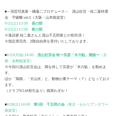
■～演芸写真家・橘蓮二プロデュース～ 茂山狂言・桂二葉特選
会 守破離 vol.1（大阪・山本能楽堂）
9/21(土) 13:00
昼の部
9/21(土) 17:00
夜の部
※落語家 桂二葉さんと茂山千五郎家との初共演！
※指定席完売、2階自由席を受付いたしております。
■
9/23(月祝) 14:00
茂山狂言会 秋〜宗彦「木六駄」開曲〜
（京
都・金剛能楽堂）
※今回の茂山狂言会は、満を持して宗彦が「木六駄」を勤めま
す。
ほか「鶏猫」「犬山伏」と、動物が裏テーマ（？）となっており
ます。
（クラブSOJA割引あり）残席わずか！
■
9/28(土) 14:00
第5回 千五郎の会
（東京・セルリアンタワー
能楽堂）