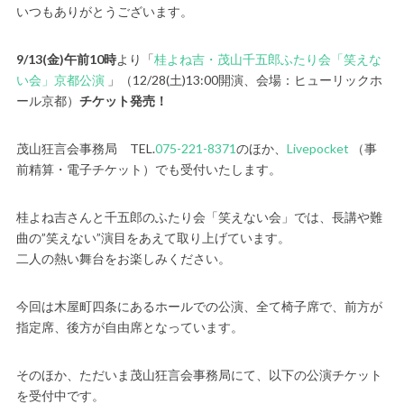
いつもありがとうございます。
9/13(金)午前10時
より「
桂よね吉・茂山千五郎ふたり会「笑えな
い会」京都公演
」（12/28(土)13:00開演、会場：ヒューリックホ
ール京都）
チケット発売！
茂山狂言会事務局 TEL.
075-221-8371
のほか、
Livepocket
（事
前精算・電子チケット）でも受付いたします。
桂よね吉さんと千五郎のふたり会「笑えない会」では、長講や難
曲の”笑えない”演目をあえて取り上げています。
二人の熱い舞台をお楽しみください。
今回は木屋町四条にあるホールでの公演、全て椅子席で、前方が
指定席、後方が自由席となっています。
そのほか、ただいま茂山狂言会事務局にて、以下の公演チケット
を受付中です。