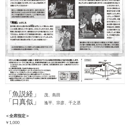
「魚説経」
茂、島田
「口真似」
逸平、宗彦、千之丞
＜全席指定＞
￥1,000