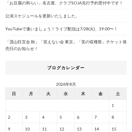
「お豆腐の和らい」名古屋、クラブSOJA先行予約受付中です！
公演スケジュールを更新いたしました。
YouTubeで逢いましょう！ライブ配信は7/28(火)、19:00〜！
「茂山狂言会 秋」「笑えない会 東京」「笑の収穫祭」チケット発
売日のお知らせ！
ブログカレンダー
2026年8月
日
月
火
水
木
金
土
1
2
3
4
5
6
7
8
9
10
11
12
13
14
15