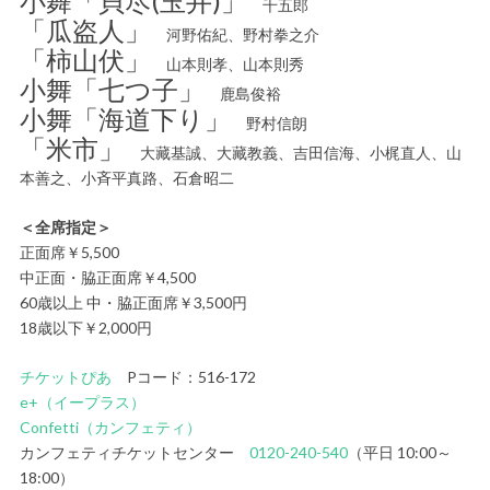
小舞「貝尽(玉井)」
千五郎
「瓜盗人」
河野佑紀、野村拳之介
「柿山伏」
山本則孝、山本則秀
小舞「七つ子」
鹿島俊裕
小舞「海道下り」
野村信朗
「米市」
大藏基誠、大藏教義、吉田信海、小梶直人、山
本善之、小斉平真路、石倉昭二
＜全席指定＞
正面席￥5,500
中正面・脇正面席￥4,500
60歳以上 中・脇正面席￥3,500円
18歳以下￥2,000円
チケットぴあ
Pコード：516-172
e+（イープラス）
Confetti（カンフェティ）
カンフェティチケットセンター
0120-240-540
（平日 10:00～
18:00）