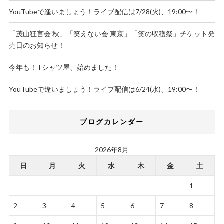
YouTubeで逢いましょう！ライブ配信は7/28(火)、19:00〜！
「茂山狂言会 秋」「笑えない会 東京」「笑の収穫祭」チケット発
売日のお知らせ！
今年も！Tシャツ屋、始めました！
YouTubeで逢いましょう！ライブ配信は6/24(水)、19:00〜！
ブログカレンダー
2026年8月
日
月
火
水
木
金
土
1
2
3
4
5
6
7
8