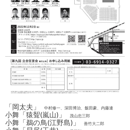
「岡太夫」
中村修一、深田博治、飯田豪、内藤連
小舞「猿聟(嵐山)」
茂山忠三郎
小舞「鵜の鳥(江野島)」
善竹大二郎