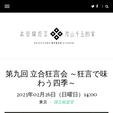
第九回 立合狂言会 ～狂言で味
わう四季～
2023年02月26日（日曜日）14:00
東京
国立能楽堂