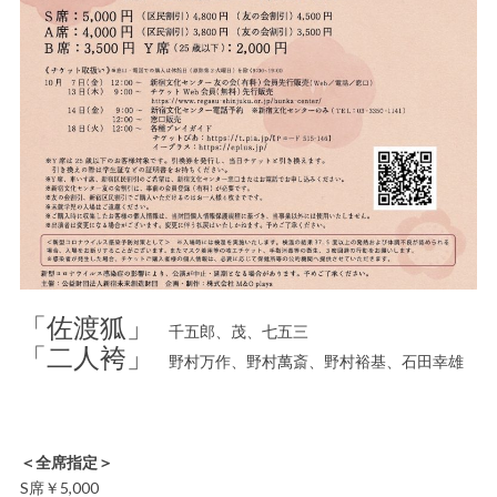
「佐渡狐」
千五郎、茂、七五三
「二人袴」
野村万作、野村萬斎、野村裕基、石田幸雄
＜全席指定＞
S席￥5,000