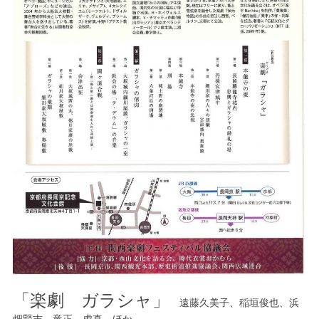
「楽劇 ガラシャ」
遠藤久美子、稲垣俊也、浜
畑賢吉、竜正、虎真 ほか